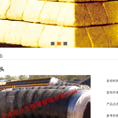
1
2
3
心
头
发布时间
发布作
产品点
参考价